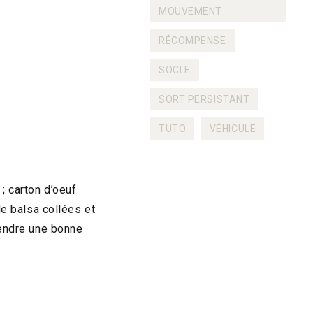
MOUVEMENT
RÉCOMPENSE
SOCLE
SORT PERSISTANT
TUTO
VÉHICULE
 ; carton d’oeuf
de balsa collées et
prendre une bonne