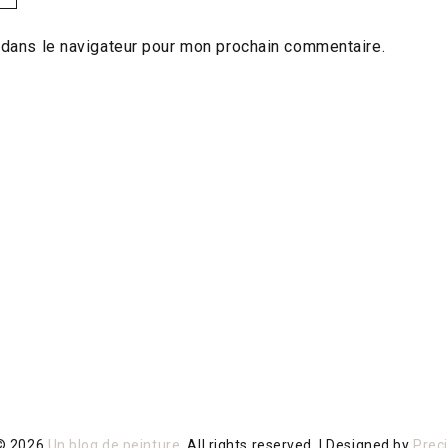
 dans le navigateur pour mon prochain commentaire.
 © 2026
Un blog de peinture
. All rights reserved.
|
Designed by
Prec