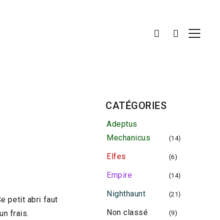
CATÉGORIES
Adeptus
Mechanicus
(14)
Elfes
(6)
Empire
(14)
Nighthaunt
(21)
 petit abri faut
Non classé
n frais.
(9)